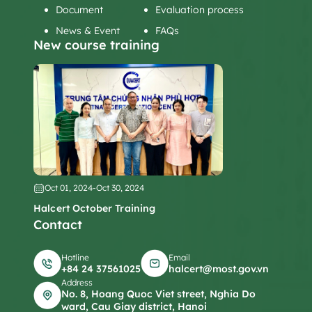
Document
Evaluation process
News & Event
FAQs
New course training
Oct 01, 2024
-
Oct 30, 2024
Halcert October Training
Contact
Hotline
Email
+84 24 37561025
halcert@most.gov.vn
Address
No. 8, Hoang Quoc Viet street, Nghia Do
ward, Cau Giay district, Hanoi