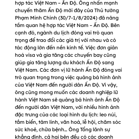
hợp tác Việt Nam – Ấn Độ. Ông nhấn mạnh
chuyến thăm Ấn Độ mới đây của Thủ tướng
Phạm Minh Chính (30/7-1/8/2024) đã nâng
tầm quan hệ hợp tác Việt Nam – Ấn Độ. Bên
cạnh đó, ngành du lịch đóng vai trò quan
trọng để trao đổi các giá trị với nhau và có
tác động lớn đến nền kinh tế. Việc đơn giản
hoá visa và gia tăng các chuyến bay cũng
giúp gia tăng lượng du khách Ấn Độ sang
Việt Nam. Các đơn vị lữ hành Ấn Độ đóng vai
trò quan trọng trong việc quảng bá hình ảnh
của Việt Nam đến người dân Ấn Độ. Vì vậy,
ông cũng mong muốn các doanh nghiệp lữ
hành Việt Nam sẽ quảng bá hình ảnh Ấn Độ
đến người dân Việt Nam, với nhiều hình ảnh
đặc trưng của các loại hình du lịch: leo núi,
tắm biển, tâm linh, văn hoá, lễ hội, chăm sóc
sức khoẻ, chữa bệnh… Ông Tổng lãnh sự
khẳng định, cả hai bên đều có các doanh