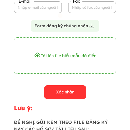
E-mail
Fax
Form đăng ký chứng nhận
Tải lên file biểu mẫu đã điền
Xác nhận
Lưu ý:
ĐỀ NGHỊ GỬI KÈM THEO FILE ĐĂNG KÝ
NÀY CÁC HỒ SƠ/ TÀI LIỆU SAU: