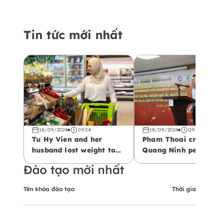
Tin tức mới nhất
18/09/2024
09:54
18/09/2024
09:47
Tu Hy Vien and her
Pham Thoai criticize
husband lost weight to
Quang Ninh people f
participate in a reality
being ‘picky’
Đào tạo mới nhất
show in Korea
Tên khóa đào tạo
Thời gian bắt đ