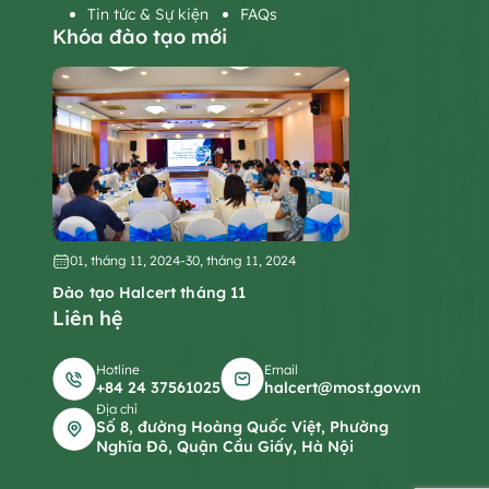
Tin tức & Sự kiện
FAQs
Khóa đào tạo mới
01, tháng 11, 2024
-
30, tháng 11, 2024
Đào tạo Halcert tháng 11
Liên hệ
Hotline
Email
+84 24 37561025
halcert@most.gov.vn
Địa chỉ
Số 8, đường Hoàng Quốc Việt, Phường
Nghĩa Đô, Quận Cầu Giấy, Hà Nội