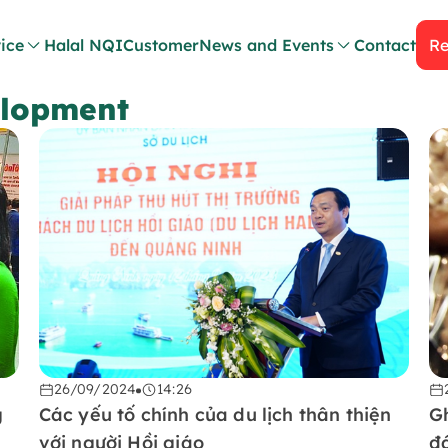
ice
Halal NQI
Customer
News and Events
Contact
Re
elopment
26/09/2024
14:26
g
Các yếu tố chính của du lịch thân thiện
G
với người Hồi giáo
đ