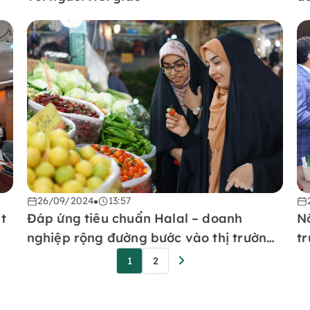
26/09/2024
13:57
t
Đáp ứng tiêu chuẩn Halal – doanh
N
nghiệp rộng đường bước vào thị trường
t
Hồi giáo
1
2