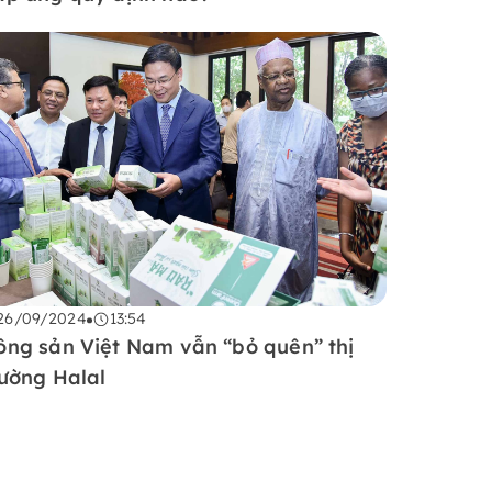
26/09/2024
13:54
ông sản Việt Nam vẫn “bỏ quên” thị
rường Halal