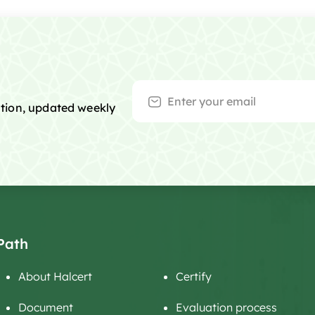
mation, updated weekly
Path
About Halcert
Certify
Document
Evaluation process