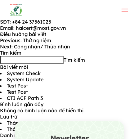
Chứng nhận
Dữ liệu đang được cập nhật
Vui lòng liên hệ Halcert để nhận dữ liệu:
SĐT: +84 24 37561025
Email: halcert@most.gov.vn
Điều hướng bài viết
Previous:
Thử nghiệm
Next:
Công nhận/ Thừa nhận
Tìm kiếm
Tìm kiếm
Bài viết mới
System Check
System Update
Test Post
Test Post
CTI ACF Path 3
Bình luận gần đây
Không có bình luận nào để hiển thị.
Lưu trữ
Tháng tám 2026
Tháng bảy 2026
Danh mục
Newsletter