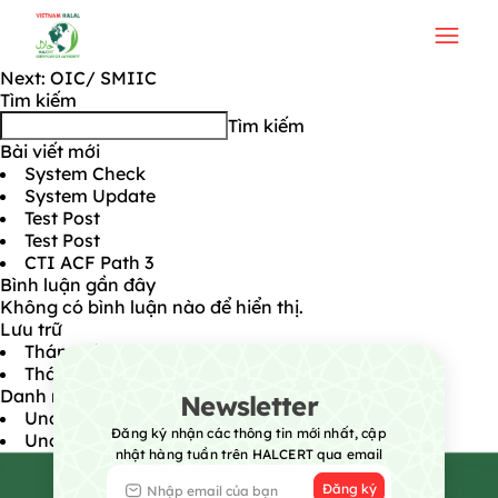
GSO
Điều hướng bài viết
Previous:
Tiêu chuẩn quốc gia (TCVN)
Next:
OIC/ SMIIC
Tìm kiếm
Tìm kiếm
Bài viết mới
System Check
System Update
Test Post
Test Post
CTI ACF Path 3
Bình luận gần đây
Không có bình luận nào để hiển thị.
Lưu trữ
Tháng tám 2026
Tháng bảy 2026
Danh mục
Newsletter
Uncategorized @vi
Đăng ký nhận các thông tin mới nhất, cập
Uncategorized
nhật hàng tuần trên HALCERT qua email
Đăng ký