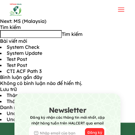
OIC/ SMIIC
Điều hướng bài viết
Previous:
GSO
Next:
MS (Malaysia)
Tìm kiếm
Tìm kiếm
Bài viết mới
System Check
System Update
Test Post
Test Post
CTI ACF Path 3
Bình luận gần đây
Không có bình luận nào để hiển thị.
Lưu trữ
Tháng tám 2026
Tháng bảy 2026
Danh mục
Newsletter
Uncategorized @vi
Đăng ký nhận các thông tin mới nhất, cập
Uncategorized
nhật hàng tuần trên HALCERT qua email
Đăng ký