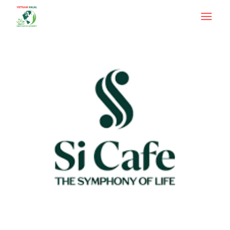
Công ty TNHH Thương mại Dịch vụ Sản xuất Xuất nhập
khẩu Si Cafe