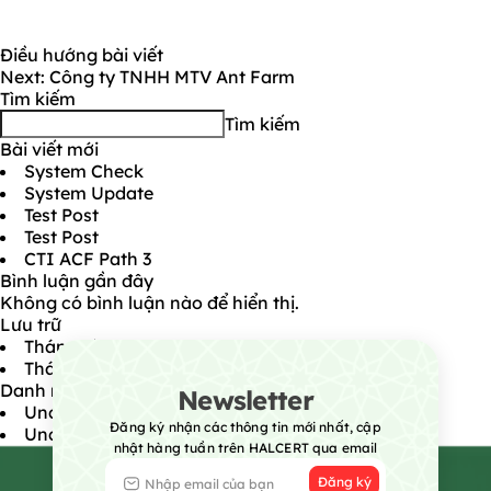
Điều hướng bài viết
Next:
Công ty TNHH MTV Ant Farm
Tìm kiếm
Tìm kiếm
Bài viết mới
System Check
System Update
Test Post
Test Post
CTI ACF Path 3
Bình luận gần đây
Không có bình luận nào để hiển thị.
Lưu trữ
Tháng tám 2026
Tháng bảy 2026
Danh mục
Newsletter
Uncategorized @vi
Đăng ký nhận các thông tin mới nhất, cập
Uncategorized
nhật hàng tuần trên HALCERT qua email
Đăng ký