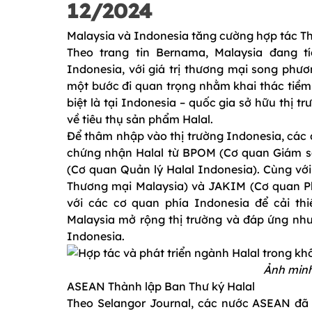
12/2024
Malaysia và Indonesia tăng cường hợp tác T
Theo trang tin Bernama, Malaysia đang t
Indonesia, với giá trị thương mại song phư
một bước đi quan trọng nhằm khai thác tiềm 
biệt là tại Indonesia – quốc gia sở hữu thị 
về tiêu thụ sản phẩm Halal.
Để thâm nhập vào thị trường Indonesia, các 
chứng nhận Halal từ BPOM (Cơ quan Giám 
(Cơ quan Quản lý Halal Indonesia). Cùng vớ
Thương mại Malaysia) và JAKIM (Cơ quan Phá
với các cơ quan phía Indonesia để cải th
Malaysia mở rộng thị trường và đáp ứng nhu
Indonesia.
Ảnh minh
ASEAN Thành lập Ban Thư ký Halal
Theo Selangor Journal, các nước ASEAN đã 