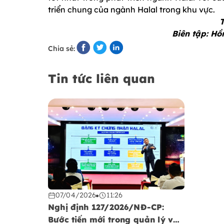
triển chung của ngành Halal trong khu vực.
T
Biên tập: H
Chia sẻ:
Tin tức liên quan
07/04/2026
11:26
Nghị định 127/2026/NĐ-CP:
Bước tiến mới trong quản lý và