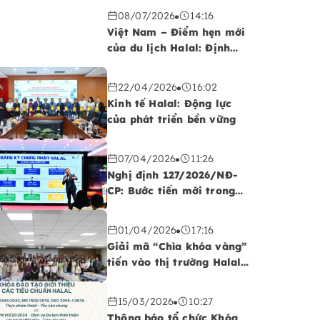
08/07/2026
14:16
Việt Nam – Điểm hẹn mới
của du lịch Halal: Định
hình chiến lược bứt phá
không gian kinh tế mới
22/04/2026
16:02
Kinh tế Halal: Động lực
của phát triển bền vững
07/04/2026
11:26
Nghị định 127/2026/NĐ-
CP: Bước tiến mới trong
quản lý và phát triển thị
trường Halal tại Việt Nam
01/04/2026
17:16
Giải mã “Chìa khóa vàng”
tiến vào thị trường Halal
toàn cầu
15/03/2026
10:27
Thông báo tổ chức Khóa