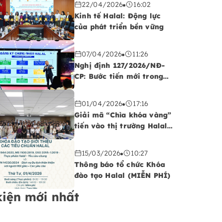
22/04/2026
16:02
Kinh tế Halal: Động lực
của phát triển bền vững
07/04/2026
11:26
Nghị định 127/2026/NĐ-
CP: Bước tiến mới trong
quản lý và phát triển thị
trường Halal tại Việt Nam
01/04/2026
17:16
Giải mã “Chìa khóa vàng”
tiến vào thị trường Halal
toàn cầu
15/03/2026
10:27
Thông báo tổ chức Khóa
đào tạo Halal (MIỄN PHÍ)
kiện mới nhất