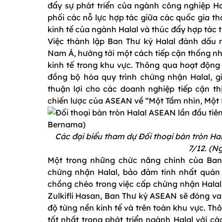
đẩy sự phát triển của ngành công nghiệp Hal
phối các nỗ lực hợp tác giữa các quốc gia t
kinh tế của ngành Halal và thúc đẩy hợp tác t
Việc thành lập Ban Thư ký Halal đánh dấu 
Nam Á, hướng tới một cách tiếp cận thống nh
kinh tế trong khu vực. Thông qua hoạt độn
đồng bộ hóa quy trình chứng nhận Halal, gi
thuận lợi cho các doanh nghiệp tiếp cận th
chiến lược của ASEAN về “Một Tầm nhìn, Một
Các đại biểu tham dự Đối thoại bàn tròn Ha
7/12. (N
Một trong những chức năng chính của Ban 
chứng nhận Halal, bảo đảm tính nhất quán 
chồng chéo trong việc cấp chứng nhận Halal.
Zulkifli Hasan, Ban Thư ký ASEAN sẽ đóng vai
độ từng nền kinh tế và trên toàn khu vực. Th
tốt nhất trong phát triển ngành Halal với c