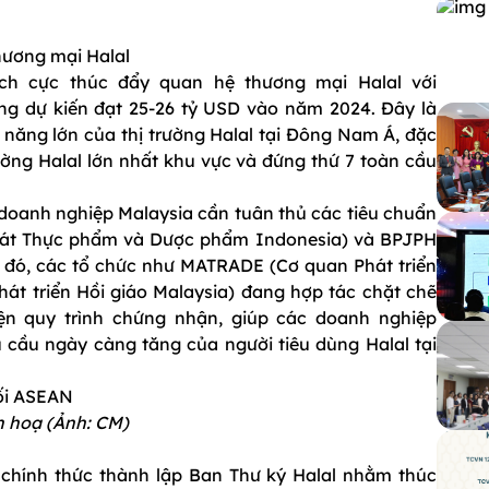
hương mại Halal
ích cực thúc đẩy quan hệ thương mại Halal với
ơng dự kiến đạt 25-26 tỷ USD vào năm 2024. Đây là
năng lớn của thị trường Halal tại Đông Nam Á, đặc
trường Halal lớn nhất khu vực và đứng thứ 7 toàn cầu
doanh nghiệp Malaysia cần tuân thủ các tiêu chuẩn
sát Thực phẩm và Dược phẩm Indonesia) và BPJPH
i đó, các tổ chức như MATRADE (Cơ quan Phát triển
t triển Hồi giáo Malaysia) đang hợp tác chặt chẽ
iện quy trình chứng nhận, giúp các doanh nghiệp
 cầu ngày càng tăng của người tiêu dùng Halal tại
 hoạ (Ảnh: CM)
chính thức thành lập Ban Thư ký Halal nhằm thúc