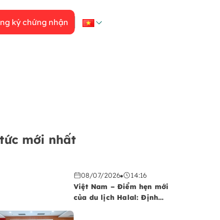
ng ký chứng nhận
 tức mới nhất
08/07/2026
14:16
Việt Nam – Điểm hẹn mới
của du lịch Halal: Định
hình chiến lược bứt phá
không gian kinh tế mới