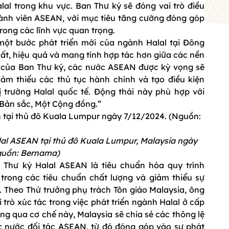
al trong khu vực. Ban Thư ký sẽ đóng vai trò điều
hành viên ASEAN, với mục tiêu tăng cường đóng góp
rong các lĩnh vực quan trọng.
một bước phát triển mới của ngành Halal tại Đông
ất, hiệu quả và mang tính hợp tác hơn giữa các nền
g của Ban Thư ký, các nước ASEAN được kỳ vọng sẽ
ảm thiểu các thủ tục hành chính và tạo điều kiện
ị trường Halal quốc tế. Động thái này phù hợp với
 Bản sắc, Một Cộng đồng.”
lal ASEAN tại thủ đô Kuala Lumpur, Malaysia ngày
guồn: Bernama)
Thư ký Halal ASEAN là tiêu chuẩn hóa quy trình
trong các tiêu chuẩn chất lượng và giảm thiểu sự
 Theo Thứ trưởng phụ trách Tôn giáo Malaysia, ông
 trò xúc tác trong việc phát triển ngành Halal ở cấp
ông qua cơ chế này, Malaysia sẽ chia sẻ các thông lệ
ác nước đối tác ASEAN, từ đó đóng góp vào sự phát