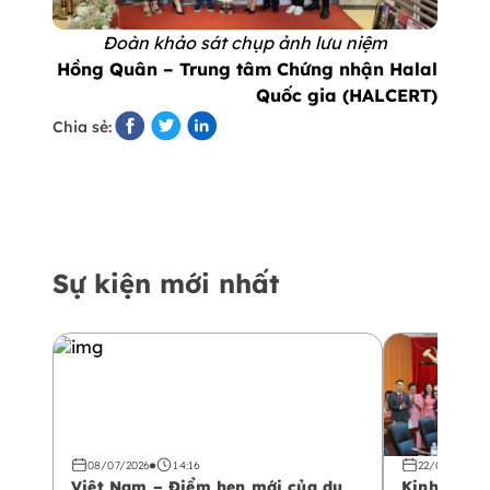
Đoàn khảo sát chụp ảnh lưu niệm
Hồng Quân – Trung tâm Chứng nhận Halal
Quốc gia (HALCERT)
Chia sẻ:
Sự kiện mới nhất
08/07/2026
14:16
22/04/2026
Việt Nam – Điểm hẹn mới của du
Kinh tế Ha