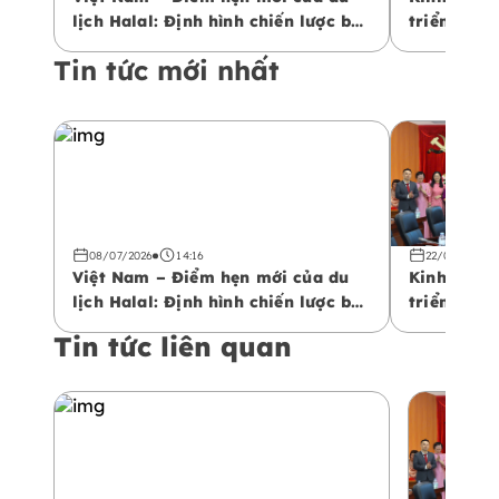
lịch Halal: Định hình chiến lược bứt
triển bền 
phá không gian kinh tế mới
Tin tức mới nhất
08/07/2026
14:16
22/04/2026
Việt Nam – Điểm hẹn mới của du
Kinh tế Ha
lịch Halal: Định hình chiến lược bứt
triển bền 
phá không gian kinh tế mới
Tin tức liên quan