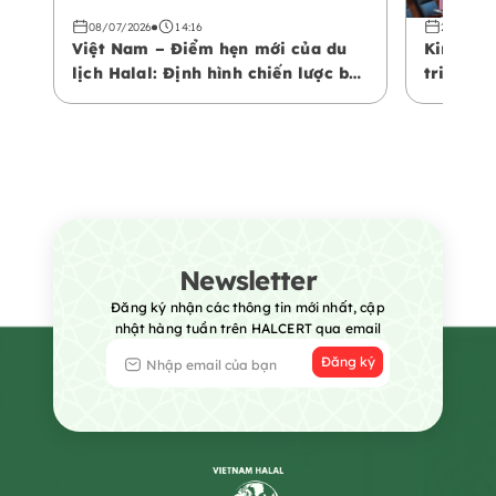
08/07/2026
14:16
22/04/20
Việt Nam – Điểm hẹn mới của du
Kinh tế 
lịch Halal: Định hình chiến lược bứt
triển bề
phá không gian kinh tế mới
Newsletter
Đăng ký nhận các thông tin mới nhất, cập
nhật hàng tuần trên HALCERT qua email
Đăng ký