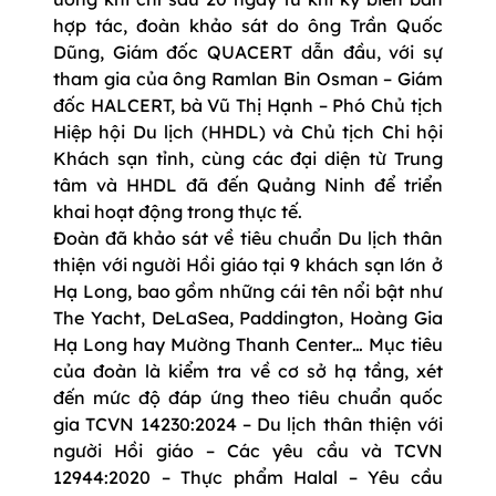
hợp tác, đoàn khảo sát do ông Trần Quốc
Dũng, Giám đốc QUACERT dẫn đầu, với sự
tham gia của ông Ramlan Bin Osman – Giám
đốc HALCERT, bà Vũ Thị Hạnh – Phó Chủ tịch
Hiệp hội Du lịch (HHDL) và Chủ tịch Chi hội
Khách sạn tỉnh, cùng các đại diện từ Trung
tâm và HHDL đã đến Quảng Ninh để triển
khai hoạt động trong thực tế.
Đoàn đã khảo sát về tiêu chuẩn Du lịch thân
thiện với người Hồi giáo tại 9 khách sạn lớn ở
Hạ Long, bao gồm những cái tên nổi bật như
The Yacht, DeLaSea, Paddington, Hoàng Gia
Hạ Long hay Mường Thanh Center… Mục tiêu
của đoàn là kiểm tra về cơ sở hạ tầng, xét
đến mức độ đáp ứng theo tiêu chuẩn quốc
gia TCVN 14230:2024 – Du lịch thân thiện với
người Hồi giáo – Các yêu cầu và TCVN
12944:2020 – Thực phẩm Halal – Yêu cầu