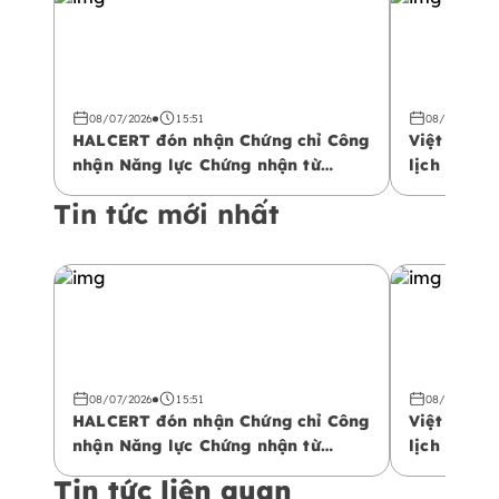
08/07/2026
15:51
08/07/2026
HALCERT đón nhận Chứng chỉ Công
Việt Nam 
nhận Năng lực Chứng nhận từ
lịch Halal
Trung tâm Công nhận Vùng Vịnh
phá không 
Tin tức mới nhất
(GAC)
08/07/2026
15:51
08/07/2026
HALCERT đón nhận Chứng chỉ Công
Việt Nam 
nhận Năng lực Chứng nhận từ
lịch Halal
Trung tâm Công nhận Vùng Vịnh
phá không 
Tin tức liên quan
(GAC)