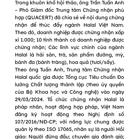
Trong khuôn khổ hội thảo, ông Trần Tuấn Anh
– Phó Giám đốc Trung tâm Chứng nhận phù
hợp (QUACERT) đã chia sẻ về nội dung chứng
nhận để thúc đẩy ngành Halal Việt Nam.
Theo đó, doanh nghiệp được chứng nhận xấp
xỉ 1.000; 10 tỉnh thành có doanh nghiệp được
chứng nhận; Các lĩnh vực chính của ngành
Halal là hải sản, trà, sản phẩm đường, mỳ,
bánh đa (bánh tráng), hoa quả (tươi/sấy).
Theo ông Tuấn Anh, Trung tâm Chứng nhận
Halal quốc gia được Tổng cục Tiêu chuẩn Đo
lường Chất lượng thành lập (theo ủy quyền
của Bộ Khoa học và Công nghệ) vào ngày
29/03/2024. Tổ chức chứng nhận Halal là
pháp nhân, hoạt động hợp pháp, Việt Nam
đăng ký hoạt động theo Nghị định số
107/2016/NĐ-CP; với năng lực chung được
quản lý theo ISO 17065, nhân sự là người Hồi
giáo: Người đứng đầu; chuyên gia đánh giá;