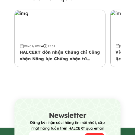
08/07/2026
15:51
08/07/20
HALCERT đón nhận Chứng chỉ Công
Việt Na
nhận Năng lực Chứng nhận từ
lịch Hal
Trung tâm Công nhận Vùng Vịnh
phá khôn
(GAC)
Newsletter
Đăng ký nhận các thông tin mới nhất, cập
nhật hàng tuần trên HALCERT qua email