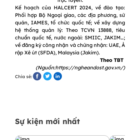
Kế hoạch của HALCERT 2024, về đào tạo:
Phối hợp Bộ Ngoại giao, các địa phương, sứ
quán, IAMES, tổ chức quốc tế; về xây dựng
hệ thống quản lý: Theo TCVN 13888, tiêu
chuẩn quốc tế, nước ngoài: SMIIC, JAKIM…;
về đăng ký công nhận và chứng nhận: UAE, Ả
rập Xê út (SFDA), Malaysia (Jakim).
Theo TBT
(Nguồn:https://ngheandost.gov.vn/)
Chia sẻ:
Sự kiện mới nhất