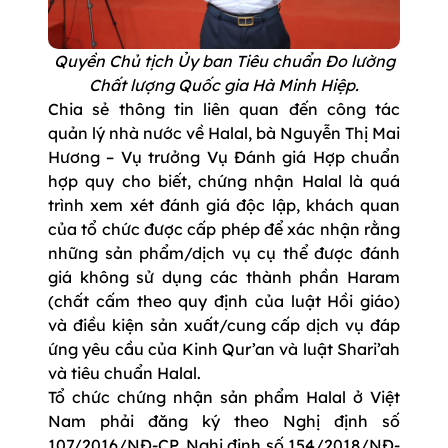
Quyền Chủ tịch Ủy ban Tiêu chuẩn Đo lường
Chất lượng Quốc gia Hà Minh Hiệp.
Chia sẻ thông tin liên quan đến công tác
quản lý nhà nước về Halal, bà Nguyễn Thị Mai
Hương – Vụ trưởng Vụ Đánh giá Hợp chuẩn
hợp quy cho biết, chứng nhận Halal là quá
trình xem xét đánh giá độc lập, khách quan
của tổ chức được cấp phép để xác nhận rằng
những sản phẩm/dịch vụ cụ thể được đánh
giá không sử dụng các thành phần Haram
(chất cấm theo quy định của luật Hồi giáo)
và điều kiện sản xuất/cung cấp dịch vụ đáp
ứng yêu cầu của Kinh Qur’an và luật Shari’ah
và tiêu chuẩn Halal.
Tổ chức chứng nhận sản phẩm Halal ở Việt
Nam phải đăng ký theo Nghị định số
107/2016/NĐ-CP, Nghị định số 154/2018/NĐ-