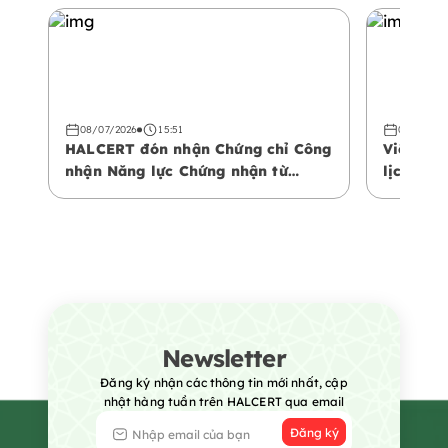
08/07/2026
15:51
08/07/20
HALCERT đón nhận Chứng chỉ Công
Việt Na
nhận Năng lực Chứng nhận từ
lịch Hal
Trung tâm Công nhận Vùng Vịnh
phá khôn
(GAC)
Newsletter
Đăng ký nhận các thông tin mới nhất, cập
nhật hàng tuần trên HALCERT qua email
Đăng ký