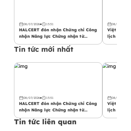
08/07/2026
15:51
08/07/2026
HALCERT đón nhận Chứng chỉ Công
Việt Nam 
nhận Năng lực Chứng nhận từ
lịch Halal
Trung tâm Công nhận Vùng Vịnh
phá không 
Tin tức mới nhất
(GAC)
08/07/2026
15:51
08/07/2026
HALCERT đón nhận Chứng chỉ Công
Việt Nam 
nhận Năng lực Chứng nhận từ
lịch Halal
Trung tâm Công nhận Vùng Vịnh
phá không 
Tin tức liên quan
(GAC)