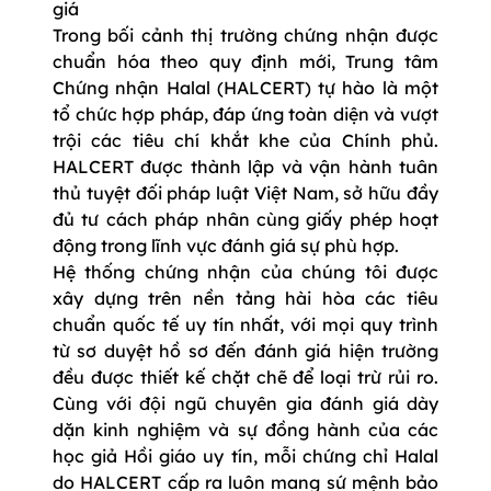
giá
Trong bối cảnh thị trường chứng nhận được
chuẩn hóa theo quy định mới, Trung tâm
Chứng nhận Halal (HALCERT) tự hào là một
tổ chức hợp pháp, đáp ứng toàn diện và vượt
trội các tiêu chí khắt khe của Chính phủ.
HALCERT được thành lập và vận hành tuân
thủ tuyệt đối pháp luật Việt Nam, sở hữu đầy
đủ tư cách pháp nhân cùng giấy phép hoạt
động trong lĩnh vực đánh giá sự phù hợp.
Hệ thống chứng nhận của chúng tôi được
xây dựng trên nền tảng hài hòa các tiêu
chuẩn quốc tế uy tín nhất, với mọi quy trình
từ sơ duyệt hồ sơ đến đánh giá hiện trường
đều được thiết kế chặt chẽ để loại trừ rủi ro.
Cùng với đội ngũ chuyên gia đánh giá dày
dặn kinh nghiệm và sự đồng hành của các
học giả Hồi giáo uy tín, mỗi chứng chỉ Halal
do HALCERT cấp ra luôn mang sứ mệnh bảo