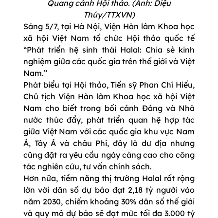
Quang cảnh Hội thảo. (Ảnh: Diệu
Thúy/TTXVN)
Sáng 5/7, tại Hà Nội, Viện Hàn lâm Khoa học
xã hội Việt Nam tổ chức Hội thảo quốc tế
“Phát triển hệ sinh thái Halal: Chia sẻ kinh
nghiệm giữa các quốc gia trên thế giới và Việt
Nam.”
Phát biểu tại Hội thảo, Tiến sỹ Phan Chí Hiếu,
Chủ tịch Viện Hàn lâm Khoa học xã hội Việt
Nam cho biết trong bối cảnh Đảng và Nhà
nước thúc đẩy, phát triển quan hệ hợp tác
giữa Việt Nam với các quốc gia khu vực Nam
Á, Tây Á và châu Phi, đây là dư địa nhưng
cũng đặt ra yêu cầu ngày càng cao cho công
tác nghiên cứu, tư vấn chính sách.
Hơn nữa, tiềm năng thị trường Halal rất rộng
lớn với dân số dự báo đạt 2,18 tỷ người vào
năm 2030, chiếm khoảng 30% dân số thế giới
và quy mô dự báo sẽ đạt mức tối đa 3.000 tỷ