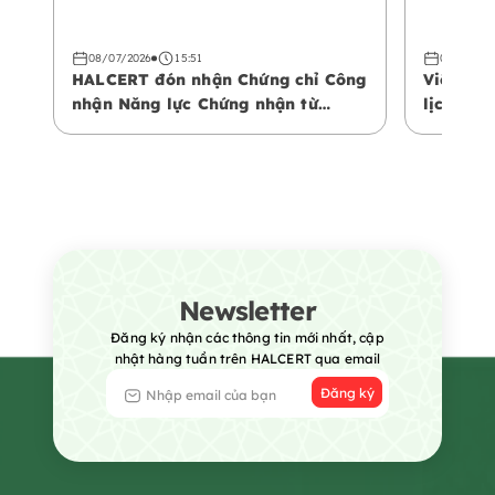
08/07/2026
15:51
08/07/20
HALCERT đón nhận Chứng chỉ Công
Việt Na
nhận Năng lực Chứng nhận từ
lịch Hal
Trung tâm Công nhận Vùng Vịnh
phá khôn
(GAC)
Newsletter
Đăng ký nhận các thông tin mới nhất, cập
nhật hàng tuần trên HALCERT qua email
Đăng ký