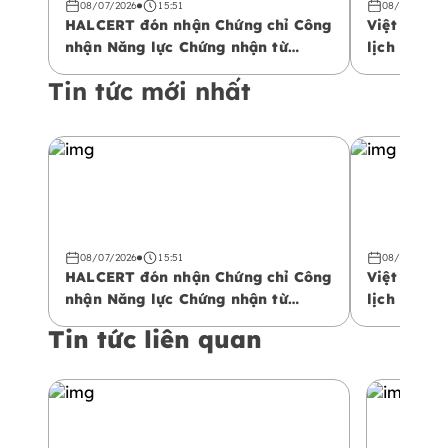
08/07/2026
15:51
08/07/2026
HALCERT đón nhận Chứng chỉ Công
Việt Nam 
nhận Năng lực Chứng nhận từ
lịch Halal
Trung tâm Công nhận Vùng Vịnh
phá không 
Tin tức mới nhất
(GAC)
08/07/2026
15:51
08/07/2026
HALCERT đón nhận Chứng chỉ Công
Việt Nam 
nhận Năng lực Chứng nhận từ
lịch Halal
Trung tâm Công nhận Vùng Vịnh
phá không 
Tin tức liên quan
(GAC)