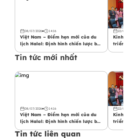
08/07/2026
14:16
22/04/2026
Việt Nam – Điểm hẹn mới của du
Kinh tế Ha
lịch Halal: Định hình chiến lược bứt
triển bền 
phá không gian kinh tế mới
Tin tức mới nhất
08/07/2026
14:16
22/04/2026
Việt Nam – Điểm hẹn mới của du
Kinh tế Ha
lịch Halal: Định hình chiến lược bứt
triển bền 
phá không gian kinh tế mới
Tin tức liên quan