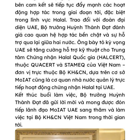
bên cam kết sẽ tiếp tục đẩy mạnh các hoạt
động hợp tác trong giai đoạn tới, đặc biệt
trong lĩnh vực Halal. Trao đổi với đoàn đại
diện UAE, Bộ trưởng Huỳnh Thành Đạt đánh
giá cao quan hệ hợp tác bền chặt và sự hỗ
trợ qua lại giữa hai nước. Ông bày tỏ kỳ vọng
UAE sẽ tăng cường hỗ trợ kỹ thuật cho Trung
tâm Chứng nhận Halal Quốc gia (HALCERT),
thuộc QUACERT và STAMEQ của Việt Nam –
đơn vị trực thuộc Bộ KH&CN, dựa trên cơ sở
MoIAT cũng là cơ quan nhà nước quản lý trực
tiếp hoạt động chứng nhận Halal tại UAE.
Kết thúc buổi làm việc, Bộ trưởng Huỳnh
Thành Đạt đã gửi lời mời và mong được đón
tiếp lãnh đạo MoIAT UAE sang thăm và làm
việc tại Bộ KH&CN Việt Nam trong thời gian
tới.