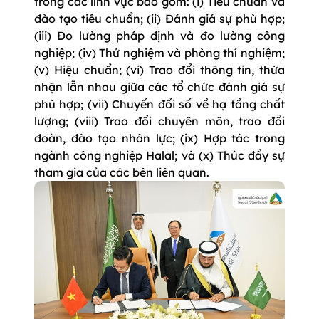
trong các lĩnh vực bao gồm: (i) Tiêu chuẩn và
đào tạo tiêu chuẩn; (ii) Đánh giá sự phù hợp;
(iii) Đo lường pháp định và đo lường công
nghiệp; (iv) Thử nghiệm và phòng thí nghiệm;
(v) Hiệu chuẩn; (vi) Trao đổi thông tin, thừa
nhận lẫn nhau giữa các tổ chức đánh giá sự
phù hợp; (vii) Chuyển đổi số về hạ tầng chất
lượng; (viii) Trao đổi chuyên môn, trao đổi
đoàn, đào tạo nhân lực; (ix) Hợp tác trong
ngành công nghiệp Halal; và (x) Thúc đẩy sự
tham gia của các bên liên quan.