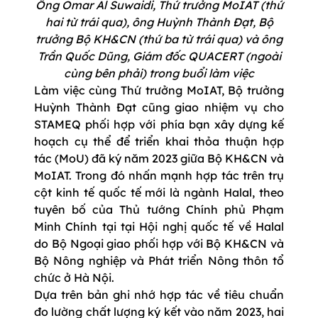
Ông Omar Al Suwaidi, Thứ trưởng MoIAT (thứ
hai từ trái qua), ông Huỳnh Thành Đạt, Bộ
trưởng Bộ KH&CN (thứ ba từ trái qua) và ông
Trần Quốc Dũng, Giám đốc QUACERT (ngoài
cùng bên phải) trong buổi làm việc
Làm việc cùng Thứ trưởng MoIAT, Bộ trưởng
Huỳnh Thành Đạt cũng giao nhiệm vụ cho
STAMEQ phối hợp với phía bạn xây dựng kế
hoạch cụ thể để triển khai thỏa thuận hợp
tác (MoU) đã ký năm 2023 giữa Bộ KH&CN và
MoIAT. Trong đó nhấn mạnh hợp tác trên trụ
cột kinh tế quốc tế mới là ngành Halal, theo
tuyên bố của Thủ tướng Chính phủ Phạm
Minh Chính tại tại Hội nghị quốc tế về Halal
do Bộ Ngoại giao phối hợp với Bộ KH&CN và
Bộ Nông nghiệp và Phát triển Nông thôn tổ
chức ở Hà Nội.
Dựa trên bản ghi nhớ hợp tác về tiêu chuẩn
đo lường chất lượng ký kết vào năm 2023, hai