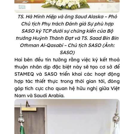
TS. Hà Minh Hiệp và ông Saud Alaska – Phó
Chủ tịch Phụ trách Đánh giá Sự phù hợp
SASO ký TCP dưới sự chứng kiến của Bộ
trưởng Huỳnh Thành Đạt và TS. Saad Bin Bin
Othman Al-Qasabi – Chủ tịch SASO (Ảnh:
SASO)
Hai bên đều tin tưởng rằng việc ký kết thoả
thuận nhân dịp đặc biệt này sẽ tạo cơ sở để
STAMEQ và SASO triển khai các hoạt động
hợp tác thiết thực trong thời gian tới, đóng
góp tích cực cho quan hệ hữu nghị giữa Việt
Nam và Saudi Arabia.