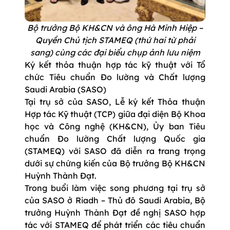
Bộ trưởng Bộ KH&CN và ông Hà Minh Hiệp –
Quyền Chủ tịch STAMEQ (thứ hai từ phải
sang) cùng các đại biểu chụp ảnh lưu niệm
Ký kết thỏa thuận hợp tác kỹ thuật với Tổ
chức Tiêu chuẩn Đo lường và Chất lượng
Saudi Arabia (SASO)
Tại trụ sở của SASO, Lễ ký kết Thỏa thuận
Hợp tác Kỹ thuật (TCP) giữa đại diện Bộ Khoa
học và Công nghệ (KH&CN), Ủy ban Tiêu
chuẩn Đo lường Chất lượng Quốc gia
(STAMEQ) với SASO đã diễn ra trang trọng
dưới sự chứng kiến của Bộ trưởng Bộ KH&CN
Huỳnh Thành Đạt.
Trong buổi làm việc song phương tại trụ sở
của SASO ở Riadh – Thủ đô Saudi Arabia, Bộ
trưởng Huỳnh Thành Đạt đề nghị SASO hợp
tác với STAMEQ để phát triển các tiêu chuẩn