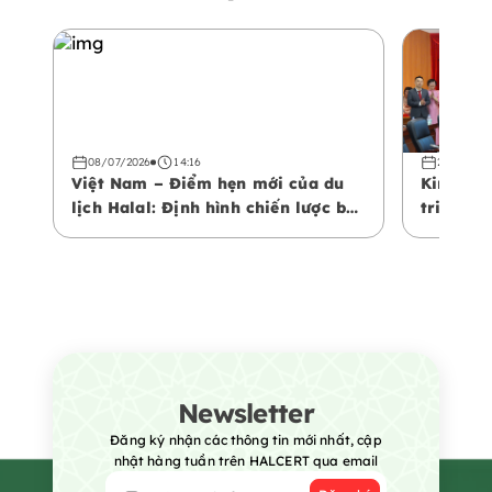
08/07/2026
14:16
22/04/20
Việt Nam – Điểm hẹn mới của du
Kinh tế 
lịch Halal: Định hình chiến lược bứt
triển bề
phá không gian kinh tế mới
Newsletter
Đăng ký nhận các thông tin mới nhất, cập
nhật hàng tuần trên HALCERT qua email