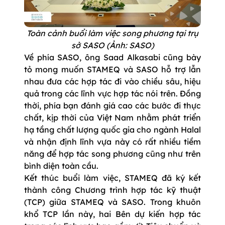
Toàn cảnh buổi làm việc song phương tại trụ
sở SASO (Ảnh: SASO)
Về phía SASO, ông Saad Alkasabi cũng bày
tỏ mong muốn STAMEQ và SASO hỗ trợ lẫn
nhau đưa các hợp tác đi vào chiều sâu, hiệu
quả trong các lĩnh vực hợp tác nói trên. Đồng
thời, phía bạn đánh giá cao các bước đi thực
chất, kịp thời của Việt Nam nhằm phát triển
hạ tầng chất lượng quốc gia cho ngành Halal
và nhận định lĩnh vựa này có rất nhiều tiềm
năng để hợp tác song phương cũng như trên
bình diện toàn cầu.
Kết thúc buổi làm việc, STAMEQ đã ký kết
thành công Chương trình hợp tác kỹ thuật
(TCP) giữa STAMEQ và SASO. Trong khuôn
khổ TCP lần này, hai Bên dự kiến hợp tác