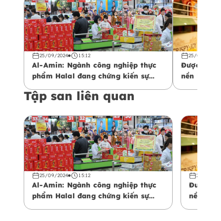
25/09/2024
15:12
25/09/2024
Al-Amin: Ngành công nghiệp thực
Được hỗ tr
phẩm Halal đang chứng kiến sự
nền kinh t
tăng trưởng trên thị trường toàn
phẩm Halal
Tập san liên quan
cầu
vào năm 2
25/09/2024
15:12
25/09/20
Al-Amin: Ngành công nghiệp thực
Được hỗ 
phẩm Halal đang chứng kiến sự
nền kinh
tăng trưởng trên thị trường toàn
phẩm Hal
cầu
vào năm