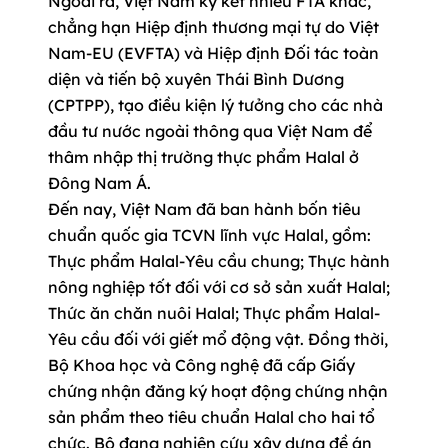
Ngoài ra, Việt Nam ký kết nhiều FTA khác,
chẳng hạn Hiệp định thương mại tự do Việt
Nam-EU (EVFTA) và Hiệp định Đối tác toàn
diện và tiến bộ xuyên Thái Bình Dương
(CPTPP), tạo điều kiện lý tưởng cho các nhà
đầu tư nước ngoài thông qua Việt Nam để
thâm nhập thị trường thực phẩm Halal ở
Đông Nam Á.
Đến nay, Việt Nam đã ban hành bốn tiêu
chuẩn quốc gia TCVN lĩnh vực Halal, gồm:
Thực phẩm Halal-Yêu cầu chung; Thực hành
nông nghiệp tốt đối với cơ sở sản xuất Halal;
Thức ăn chăn nuôi Halal; Thực phẩm Halal-
Yêu cầu đối với giết mổ động vật. Đồng thời,
Bộ Khoa học và Công nghệ đã cấp Giấy
chứng nhận đăng ký hoạt động chứng nhận
sản phẩm theo tiêu chuẩn Halal cho hai tổ
chức. Bộ đang nghiên cứu xây dựng đề án