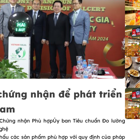
chứng nhận để phát triển
Nam
Chứng nhận Phù hợpỦy ban Tiêu chuẩn Đo lường
nghệ
hẩu các sản phẩm phù hợp với quy định của pháp