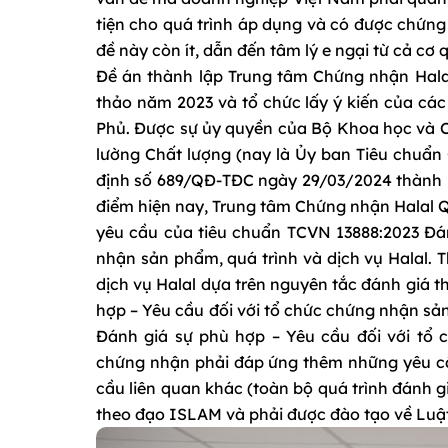
tiện cho quá trình áp dụng và có được chứng 
đề này còn ít, dẫn đến tâm lý e ngại từ cả c
Đề án thành lập Trung tâm Chứng nhận Hal
thảo năm 2023 và tổ chức lấy ý kiến của cá
Phủ. Được sự ủy quyền của Bộ Khoa học và C
lường Chất lượng (nay là Ủy ban Tiêu chuẩn
định số 689/QĐ-TĐC ngày 29/03/2024 thành l
điểm hiện nay, Trung tâm Chứng nhận Halal Q
yêu cầu của tiêu chuẩn TCVN 13888:2023 Đán
nhận sản phẩm, quá trình và dịch vụ Halal.
dịch vụ Halal dựa trên nguyên tắc đánh giá t
hợp – Yêu cầu đối với tổ chức chứng nhận sản
Đánh giá sự phù hợp – Yêu cầu đối với tổ c
chứng nhận phải đáp ứng thêm những yêu cầu
cầu liên quan khác (toàn bộ quá trình đánh g
theo đạo ISLAM và phải được đào tạo về Luật