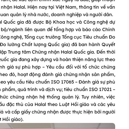
nhận Halal. Hiện nay tại Việt Nam, thông tin về vấn
ơ quan quản lý nhà nước, doanh nghiệp và người dân.
al Quốc gia đã được Bộ Khoa học và Công nghệ dự
c bộ/ngành liên quan để tổng hợp và báo cáo Chính
ông nghệ, Tổng cục trưởng Tổng cục Tiêu chuẩn Đo
 Đo lường Chất lượng Quốc gia) đã ban hành Quyết
ập Trung tâm Chứng nhận Halal Quốc gia. Đến thời
uốc gia đang xây dựng và hoàn thiện năng lực theo
h giá sự phù hợp – Yêu cầu đối với tổ chức chứng
 Theo đó, hoạt động đánh giá chứng nhận sản phẩm,
heo yêu cầu tiêu chuẩn ISO 17065 – Đánh giá sự phù
 phẩm, quá trình và dịch vụ; tiêu chuẩn ISO 17021 –
hức chứng nhận hệ thống quản lý. Tuy nhiên, việc
 đặc thù của Halal theo Luật Hồi giáo và các yêu
iá và cấp giấy chứng nhận được thực hiện bởi người
 Hồi giáo).