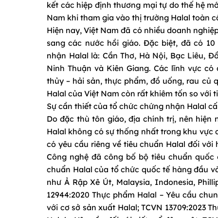
kết các hiệp định thương mại tự do thế hệ mớ
Nam khi tham gia vào thị trường Halal toàn cầ
Hiện nay, Việt Nam đã có nhiều doanh nghiệ
sang các nước hồi giáo. Đặc biệt, đã có 1
nhận Halal là: Cần Thơ, Hà Nội, Bạc Liêu, Đ
Ninh Thuận và Kiên Giang. Các lĩnh vực có 
thủy – hải sản, thực phẩm, đồ uống, rau củ 
Halal của Việt Nam còn rất khiêm tốn so với t
Sự cần thiết của tổ chức chứng nhận Halal cấ
Do đặc thù tôn giáo, địa chính trị, nên hiệ
Halal không có sự thống nhất trong khu vực c
có yêu cầu riêng về tiêu chuẩn Halal đối vớ
Công nghệ đã công bố bộ tiêu chuẩn quốc g
chuẩn Halal của tổ chức quốc tế hàng đầu và
như Ả Rập Xê Út, Malaysia, Indonesia, Phil
12944:2020 Thực phẩm Halal – Yêu cầu chun
với cơ sở sản xuất Halal; TCVN 13709:2023 T