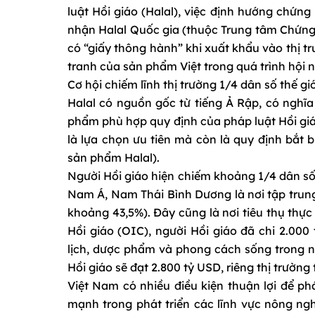
luật Hồi giáo (Halal), việc định hướng chứn
nhận Halal Quốc gia (thuộc Trung tâm Chứng
có “giấy thông hành” khi xuất khẩu vào thị t
tranh của sản phẩm Việt trong quá trình hội n
Cơ hội chiếm lĩnh thị trường 1/4 dân số thế giớ
Halal có nguồn gốc từ tiếng Ả Rập, có nghĩa
phẩm phù hợp quy định của pháp luật Hồi giáo
là lựa chọn ưu tiên mà còn là quy định bắt b
sản phẩm Halal).
Người Hồi giáo hiện chiếm khoảng 1/4 dân số 
Nam Á, Nam Thái Bình Dương là nơi tập trung 
khoảng 43,5%). Đây cũng là nơi tiêu thụ thực
Hồi giáo (OIC), người Hồi giáo đã chi 2.00
lịch, dược phẩm và phong cách sống trong n
Hồi giáo sẽ đạt 2.800 tỷ USD, riêng thị trườ
Việt Nam có nhiều điều kiện thuận lợi để phát
mạnh trong phát triển các lĩnh vực nông nghi