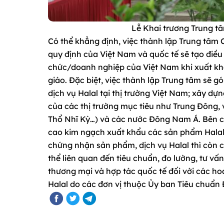
Lễ Khai trương Trung t
Có thể khẳng định, việc thành lập Trung tâm
quy định của Việt Nam và quốc tế sẽ tạo điều k
chức/doanh nghiệp của Việt Nam khi xuất kh
giáo. Đặc biệt, việc thành lập Trung tâm sẽ 
dịch vụ Halal tại thị trường Việt Nam; xây d
của các thị trường mục tiêu như Trung Đông,
Thổ Nhĩ Kỳ…) và các nước Đông Nam Á. Bên cạ
cao kim ngạch xuất khẩu các sản phẩm Halal.
chứng nhận sản phẩm, dịch vụ Halal thì còn c
thể liên quan đến tiêu chuẩn, đo lường, tư vấn
thương mại và hợp tác quốc tế đối với các ho
Halal do các đơn vị thuộc Ủy ban Tiêu chuẩn 