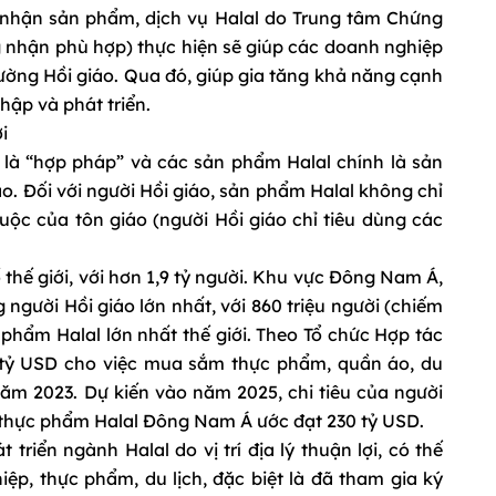
g nhận sản phẩm, dịch vụ Halal do Trung tâm Chứng
 nhận phù hợp) thực hiện sẽ giúp các doanh nghiệp
rường Hồi giáo. Qua đó, giúp gia tăng khả năng cạnh
hập và phát triển.
i
 là “hợp pháp” và các sản phẩm Halal chính là sản
. Đối với người Hồi giáo, sản phẩm Halal không chỉ
uộc của tôn giáo (người Hồi giáo chỉ tiêu dùng các
thế giới, với hơn 1,9 tỷ người. Khu vực Đông Nam Á,
người Hồi giáo lớn nhất, với 860 triệu người (chiếm
 phẩm Halal lớn nhất thế giới. Theo Tổ chức Hợp tác
0 tỷ USD cho việc mua sắm thực phẩm, quần áo, du
ăm 2023. Dự kiến vào năm 2025, chi tiêu của người
ng thực phẩm Halal Đông Nam Á ước đạt 230 tỷ USD.
 triển ngành Halal do vị trí địa lý thuận lợi, có thế
ệp, thực phẩm, du lịch, đặc biệt là đã tham gia ký