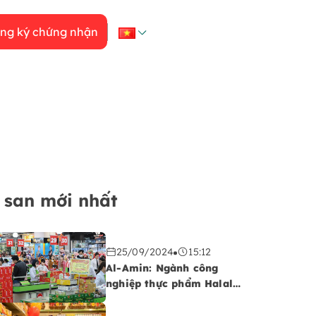
ng ký chứng nhận
 san mới nhất
25/09/2024
15:12
Al-Amin: Ngành công
nghiệp thực phẩm Halal
đang chứng kiến sự tăng
trưởng trên thị trường