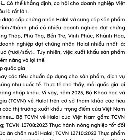
i… Có thể khẳng định, cơ hội cho doanh nghiệp Việt
u là rất lớn.
p được cấp chứng nhận Halal và cung cấp sản phẩm
0 tỉnh/thành phố có nhiều doanh nghiệp đạt chứng
ồng Tháp, Phú Thọ, Bến Tre, Vĩnh Phúc, Khánh Hòa,
doanh nghiệp đạt chứng nhận Halal nhiều nhất là:
quả (tươi/sấy)… Tuy nhiên, việc xuất khẩu sản phẩm
iềm năng và lợi thế.
p quốc gia
n nay các tiêu chuẩn áp dụng cho sản phẩm, dịch vụ
ũng như quốc tế. Thực tế cho thấy, mỗi quốc gia lại
i hàng nhập khẩu. Vì vậy, năm 2023, Bộ Khoa học và
ia (TCVN) về Halal trên cơ sở tham khảo các tiêu
 các thị trường xuất khẩu trọng điểm của Việt Nam
lipines… Bộ TCVN về Halal của Việt Nam gồm: TCVN
g; TCVN 13708:2023 Thực hành nông nghiệp tốt đối
hức ăn chăn nuôi Halal; TCVN 13710:2023 Thực phẩm