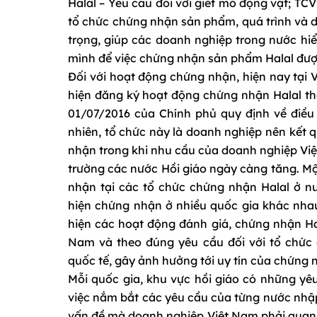
Halal – Yêu cầu đối với giết mổ động vật; TC
tổ chức chứng nhận sản phẩm, quá trình và d
trọng, giúp các doanh nghiệp trong nước hi
mình để việc chứng nhận sản phẩm Halal được
Đối với hoạt động chứng nhận, hiện nay tại 
hiện đăng ký hoạt động chứng nhận Halal th
01/07/2016 của Chính phủ quy định về điều 
nhiên, tổ chức này là doanh nghiệp nên kết 
nhận trong khi nhu cầu của doanh nghiệp Vi
trường các nước Hồi giáo ngày càng tăng. Mộ
nhận tại các tổ chức chứng nhận Halal ở n
hiện chứng nhận ở nhiều quốc gia khác nha
hiện các hoạt động đánh giá, chứng nhận Ha
Nam và theo đúng yêu cầu đối với tổ chức 
quốc tế, gây ảnh hưởng tới uy tín của chứng 
Mỗi quốc gia, khu vực hồi giáo có những yê
việc nắm bắt các yêu cầu của từng nước nhập
vấn đề mà doanh nghiệp Việt Nam phải quan t