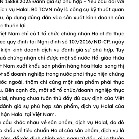
VN 13888:2023 Đánh giá sự phù hợp – Yêu cầu đối với
ịch vụ Halal. Bộ TCVN này là công cụ kỹ thuật quan
ểu, áp dụng đúng đắn vào sản xuất kinh doanh của
 thuận lợi.
Việt Nam chỉ có 1 tổ chức chứng nhận Halal đã thực
eo quy định tại Nghị định số 107/2016/NĐ-CP, ngày
kiện kinh doanh dịch vụ đánh giá sự phù hợp. Tuy
quả chứng nhận chỉ được một số nước Hồi giáo thừa
ệt Nam xuất khẩu sản phẩm hàng hóa Halal sang thị
t số doanh nghiệp trong nước phải thực hiện chứng
ước ngoài, thậm chí cùng một sản phẩm phải thực
u. Bên cạnh đó, một số tổ chức/doanh nghiệp thực
lal, nhưng chưa tuân thủ đầy đủ quy định của Việt
đánh giá sự phù hợp sản phẩm, dịch vụ Halal của
nhận Halal tại Việt Nam.
u cầu khác nhau về sản phẩm, dịch vụ Halal, do đó
 khẩu về tiêu chuẩn Halal của sản phẩm, dịch vụ là
âm, để xác định chính xác ngay từ đầu, giúp thuận