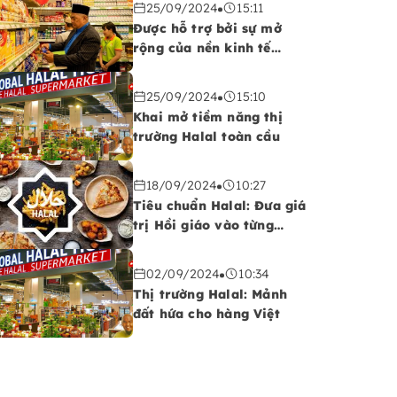
25/09/2024
15:11
toàn cầu
Được hỗ trợ bởi sự mở
rộng của nền kinh tế
Halal, thị trường thực
phẩm Halal sẽ đạt 2.000
25/09/2024
15:10
tỷ USD vào năm 2024
Khai mở tiềm năng thị
trường Halal toàn cầu
18/09/2024
10:27
Tiêu chuẩn Halal: Đưa giá
trị Hồi giáo vào từng
‘ngóc ngách’ đời sống
02/09/2024
10:34
Thị trường Halal: Mảnh
đất hứa cho hàng Việt