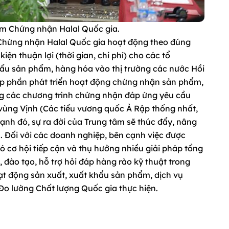
âm Chứng nhận Halal Quốc gia.
 Chứng nhận Halal Quốc gia hoạt động theo đúng
iện thuận lợi (thời gian, chi phí) cho các tổ
ẩu sản phẩm, hàng hóa vào thị trường các nước Hồi
góp phần phát triển hoạt động chứng nhận sản phẩm,
ựng các chương trình chứng nhận đáp ứng yêu cầu
 vùng Vịnh (Các tiểu vương quốc Ả Rập thống nhất,
nh đó, sự ra đời của Trung tâm sẽ thúc đẩy, nâng
 Đối với các doanh nghiệp, bên cạnh việc được
ó cơ hội tiếp cận và thụ hưởng nhiều giải pháp tổng
, đào tạo, hỗ trợ hỏi đáp hàng rào kỹ thuật trong
ạt động sản xuất, xuất khẩu sản phẩm, dịch vụ
Đo lường Chất lượng Quốc gia thực hiện.