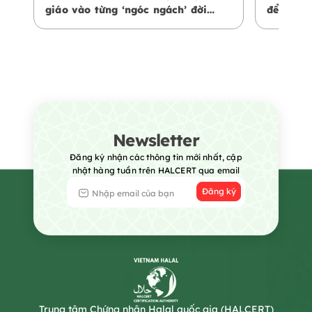
giáo vào từng ‘ngóc ngách’ đời
để phát 
sống
Nam
Newsletter
Đăng ký nhận các thông tin mới nhất, cập
nhật hàng tuần trên HALCERT qua email
Đăng ký
Trung tâm Chứng nhận Halal quốc gia (HALCERT)