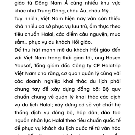
giáo từ Đông Nam Á cùng nhiều khu vực
khác như Trung Đông, châu Âu, châu Mỹ…
Tuy nhiên, Việt Nam hiện nay vẫn còn thiếu
khá nhiều cơ sở phục vụ lưu trú, ẩm thực theo
tiêu chuẩn Halal, các điểm cầu nguyện, mua
sắm… phục vụ du khách Hồi giáo.
Để thu hút mạnh mẽ du khách Hồi giáo đến
với Việt Nam trong thời gian tới, ông Hosen
Yousof, Tổng giám đốc Công ty CP Halatrip
Việt Nam cho rằng, cơ quan quản lý cùng với
các doanh nghiệp khai thác du lịch phải
chung tay để xây dựng đồng bộ: Bộ quy
chuẩn chung về quản lý khai thác các dịch
vụ du lịch Halal; xây dựng cơ sở vật chất hệ
thống dịch vụ đồng bộ, hấp dẫn; đào tạo
nguồn nhân lực Halal theo tiêu chuẩn quốc tế
để phục vụ khách du lịch quốc tế từ văn hóa