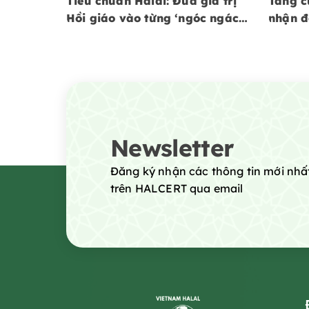
Tiêu chuẩn Halal: Đưa giá trị
Tăng c
Hồi giáo vào từng ‘ngóc ngách’
nhận đ
đời sống
tại Vi
Newsletter
Đăng ký nhận các thông tin mới nhấ
trên HALCERT qua email