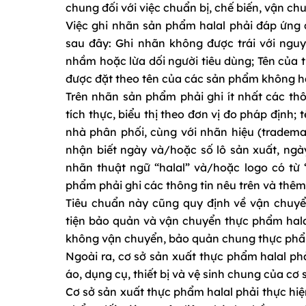
chung đối với việc chuẩn bị, chế biến, vận c
Việc ghi nhãn sản phẩm halal phải đáp ứng 
sau đây: Ghi nhãn không được trái với ngu
nhầm hoặc lừa dối người tiêu dùng; Tên của 
được đặt theo tên của các sản phẩm không ha
Trên nhãn sản phẩm phải ghi ít nhất các thô
tích thực, biểu thị theo đơn vị đo pháp định
nhà phân phối, cùng với nhãn hiệu (tradema
nhận biết ngày và/hoặc số lô sản xuất, ngày
nhãn thuật ngữ “halal” và/hoặc logo có từ “
phẩm phải ghi các thông tin nêu trên và thêm
Tiêu chuẩn này cũng quy định về vận chuyể
tiện bảo quản và vận chuyển thực phẩm halal
không vận chuyển, bảo quản chung thực phẩm
Ngoài ra, cơ sở sản xuất thực phẩm halal ph
áo, dụng cụ, thiết bị và vệ sinh chung của cơ 
Cơ sở sản xuất thực phẩm halal phải thực hiệ