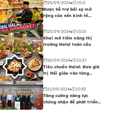
25/09/2024
15:11
toàn cầu
Được hỗ trợ bởi sự mở
rộng của nền kinh tế
Halal, thị trường thực
phẩm Halal sẽ đạt 2.000
25/09/2024
15:10
tỷ USD vào năm 2024
Khai mở tiềm năng thị
trường Halal toàn cầu
18/09/2024
10:27
Tiêu chuẩn Halal: Đưa giá
trị Hồi giáo vào từng
‘ngóc ngách’ đời sống
11/09/2024
10:32
Tăng cường năng lực
chứng nhận để phát triển
ngành Halal tại Việt Nam