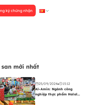
ng ký chứng nhận
 san mới nhất
25/09/2024
15:12
Al-Amin: Ngành công
nghiệp thực phẩm Halal
đang chứng kiến sự tăng
trưởng trên thị trường