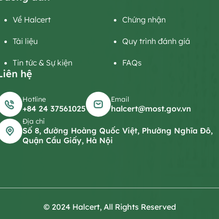
Về Halcert
Chứng nhận
Tài liệu
Quy trình đánh giá
Tin tức & Sự kiện
FAQs
Liên hệ
Hotline
Email
+84 24 37561025
halcert@most.gov.vn
Địa chỉ
Số 8, đường Hoàng Quốc Việt, Phường Nghĩa Đô,
Quận Cầu Giấy, Hà Nội
© 2024 Halcert, All Rights Reserved