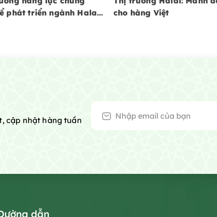
ường năng lực chứng
Thị trường Halal: Mảnh đ
ể phát triển ngành Halal
cho hàng Việt
ệt Nam
t, cập nhật hàng tuần
Đường dẫn