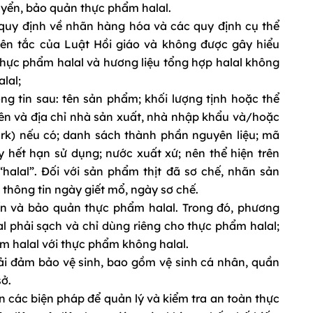
huyển, bảo quản thực phẩm halal.
quy định về nhãn hàng hóa và các quy định cụ thể
yên tắc của Luật Hồi giáo và không được gây hiểu
thực phẩm halal và hương liệu tổng hợp halal không
lal;
ng tin sau: tên sản phẩm; khối lượng tịnh hoặc thể
; tên và địa chỉ nhà sản xuất, nhà nhập khẩu và/hoặc
rk) nếu có; danh sách thành phần nguyên liệu; mã
 hết hạn sử dụng; nước xuất xứ; nên thể hiện trên
halal”. Đối với sản phẩm thịt đã sơ chế, nhãn sản
 thông tin ngày giết mổ, ngày sơ chế.
n và bảo quản thực phẩm halal. Trong đó, phương
 phải sạch và chỉ dùng riêng cho thực phẩm halal;
 halal với thực phẩm không halal.
ải đảm bảo vệ sinh, bao gồm vệ sinh cá nhân, quần
sở.
n các biện pháp để quản lý và kiểm tra an toàn thực