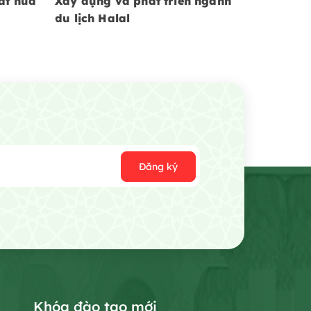
ất hứa
Xây dựng và phát triển ngành
du lịch Halal
Đăng ký
Khóa đào tạo mới