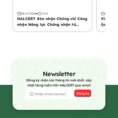
08/07/2026
15:51
08/07/20
HALCERT đón nhận Chứng chỉ Công
Việt Na
nhận Năng lực Chứng nhận từ
lịch Hal
Trung tâm Công nhận Vùng Vịnh
phá khôn
(GAC)
Newsletter
Đăng ký nhận các thông tin mới nhất, cập
nhật hàng tuần trên HALCERT qua email
Đăng ký