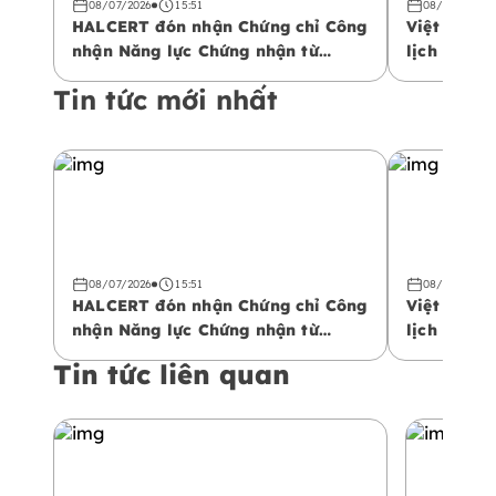
08/07/2026
15:51
08/07/2026
HALCERT đón nhận Chứng chỉ Công
Việt Nam 
nhận Năng lực Chứng nhận từ
lịch Halal
Trung tâm Công nhận Vùng Vịnh
phá không 
Tin tức mới nhất
(GAC)
08/07/2026
15:51
08/07/2026
HALCERT đón nhận Chứng chỉ Công
Việt Nam 
nhận Năng lực Chứng nhận từ
lịch Halal
Trung tâm Công nhận Vùng Vịnh
phá không 
Tin tức liên quan
(GAC)