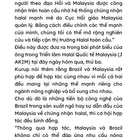
người theo đạo Hồi và Malaysia được công
nhận trên toàn cầu nhờ hệ thống chứng nhận
halal mạnh mẽ do Cục Hồi giáo Malaysia
quản lý. Bằng cách điều chỉnh các thế mạnh
của mình, chúng tôi có thể mở rộng nghiên
cứu và tiếp cận thị trường Halal toàn cầu.”
Điều này được đưa ra trong bài phát biểu của
ông trong Triển lãm Halal Quốc tế Malaysia (J
AKIM) tại đây ngày hôm qua, thứ ba.
Kurup nói thêm rằng Brazil và Malaysia rất
phù hợp để hợp tác cùng nhau vì mỗi cả hai
đều mang lại những thế mạnh riêng cho
ngành nông nghiệp và bổ sung cho nhau.
Cho dù đó là những tiến bộ công nghệ của
Brazil trong sản xuất ngô hay sự dẫn đầu của
Malaysia về chứng nhận halal, thì cơ hội hợp
tác đều bình đẳng.
“Thông qua hợp tác, Malaysia và Brazil
không chỉ có thể đáp ứng nhu cầu nông